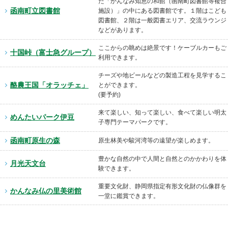
た「かんなみ知恵の和館（函南町図書館等複合
函南町立図書館
施設）」の中にある図書館です。１階はこども
図書館、２階は一般図書エリア、交流ラウンジ
などがあります。
ここからの眺めは絶景です！ケーブルカーもご
十国峠（富士急グループ）
利用できます。
チーズや地ビールなどの製造工程を見学するこ
酪農王国「オラッチェ」
とができます。
(要予約)
来て楽しい、知って楽しい、食べて楽しい明太
めんたいパーク伊豆
子専門テーマパークです。
函南町原生の森
原生林美や駿河湾等の遠望が楽しめます。
豊かな自然の中で人間と自然とのかかわりを体
月光天文台
験できます。
重要文化財、静岡県指定有形文化財の仏像群を
かんなみ仏の里美術館
一堂に鑑賞できます。