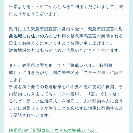
平素より湯～トピアかんなみをご利用くださいまして、誠
にありがとうございます。
政府による緊急事態宣言の発出を受け、緊急事態宣言の
対
象地域にお住いの方
のご利用を緊急事態宣言が解除される
日までお控えくださいますようお願い申し上げます。
対象地域の方はあらかじめご了承いただきたく存じます。
また、静岡県に置きましても「警戒レベル5（特別警
戒）」に引きあがり、国の警戒区分「ステージⅢ」に該当
します。
県境を跨ぐ全ての都道府県との不要不急の交流の自粛、県
内移動におきましてもマスクの着用、「1密」でも回避す
るなど「新しい生活様式」を徹底し、人の移動や人に会う
ことに感染リスクが伴うことを忘れずに慎重に行動するよ
う要請されています。
静岡県HP「新型コロナウイルス警戒レベル」