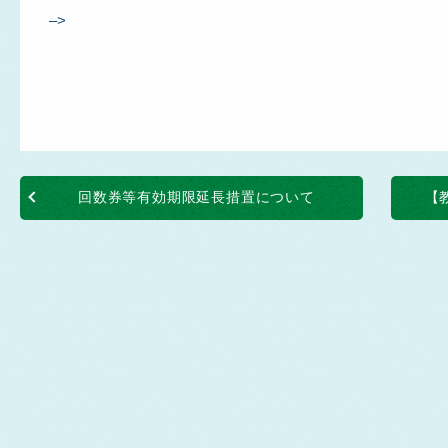
–>
回数券等有効期限延長措置について
【