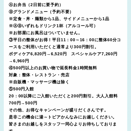
Ⓐお弁当（2日前に要予約）
Ⓑグランドメニュー（予約不要）
※定食・丼・麺類から1品、サイドメニューから1品
※ⒶⒷいずれもドリンク1杯（アルコール可）
※お部屋にお風呂はついていません。
③平日の整体がお得！平日11：00～16：00に整体60分コ
ースをご利用いただくと通常より300円割引。
ボディケア6,820円→6,520円 スペシャルケア7,260円
→6,960円
④500円以上のお買い物で延長料金1時間無料
対象：整体・レストラン・売店
※自販機・マッサージ機は除く
⑤500円入館
20：00以降にご入館いただくと200円割引。大人入館料
700円→500円
その他、お得なキャンペーンが盛りだくさんです。
是非この機会に湯～トピアかんなみにお越しください。
皆さまのお越しをスタッフ一同心よりお待ちしておりま