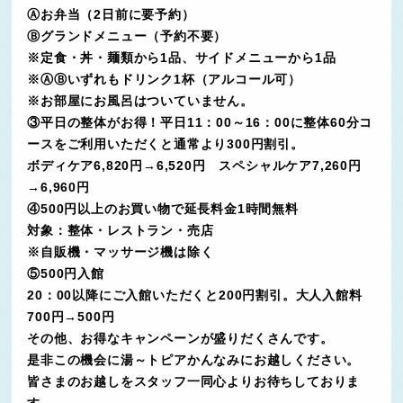
Ⓐお弁当（2日前に要予約）
Ⓑグランドメニュー（予約不要）
※定食・丼・麺類から1品、サイドメニューから1品
※ⒶⒷいずれもドリンク1杯（アルコール可）
※お部屋にお風呂はついていません。
③平日の整体がお得！平日11：00～16：00に整体60分コ
ースをご利用いただくと通常より300円割引。
ボディケア6,820円→6,520円 スペシャルケア7,260円
→6,960円
④500円以上のお買い物で延長料金1時間無料
対象：整体・レストラン・売店
※自販機・マッサージ機は除く
⑤500円入館
20：00以降にご入館いただくと200円割引。大人入館料
700円→500円
その他、お得なキャンペーンが盛りだくさんです。
是非この機会に湯～トピアかんなみにお越しください。
皆さまのお越しをスタッフ一同心よりお待ちしておりま